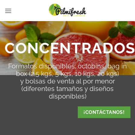
Saltar
al
contenido
CONCENTRADO
Formatos disponibles: octobins, bag in
box (2,5 kgs, 5 kgs, 10 kgs, 20 kgs)
y bolsas de venta al por menor
(diferentes tamaños y diseños
disponibles)
¡CONTÁCTANOS!