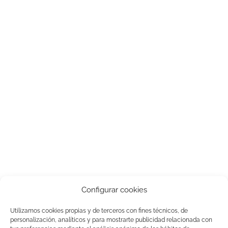
Configurar cookies
Utilizamos cookies propias y de terceros con fines técnicos, de
PILMIFRESH, S.L. ha participado en el Programa de Iniciación a la
personalización, analíticos y para mostrarte publicidad relacionada con
Exportación ICEX-Next, y ha contado con el apoyo de ICEX, así como con