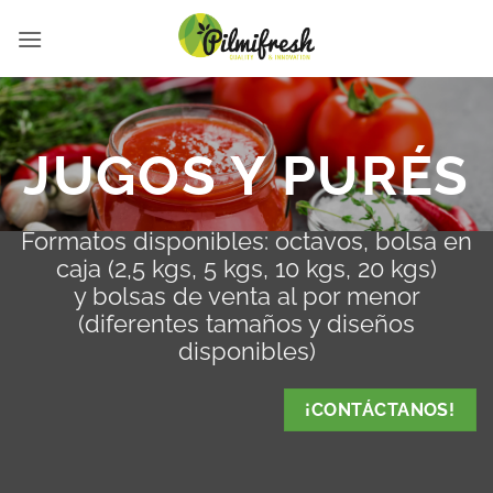
Saltar
al
contenido
JUGOS Y PURÉS
Formatos disponibles: octavos, bolsa en
caja (2,5 kgs, 5 kgs, 10 kgs, 20 kgs)
y bolsas de venta al por menor
(diferentes tamaños y diseños
disponibles)
¡CONTÁCTANOS!