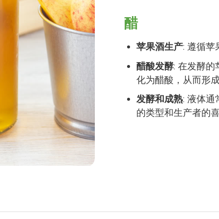
醋
苹果酒生产
: 遵循
醋酸发酵
: 在发酵
化为醋酸，从而形
发酵和成熟
: 液体
的类型和生产者的