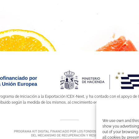
Programa de Iniciación a la Exportación ICEX-Next, y ha contado con el apoyo de 
buido según la medida de los mismos, al crecimiento económico de esta empresa
We use own and third 
show you advertising
out of your browsing 
all cookies by pressin