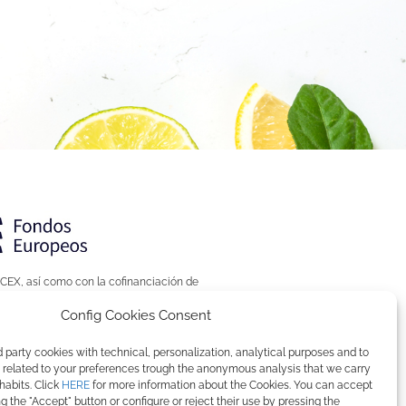
ICEX, así como con la cofinanciación de
, su región y de España en su conjunto.
Config Cookies Consent
party cookies with technical, personalization, analytical purposes and to
 related to your preferences trough the anonymous analysis that we carry
habits. Click
HERE
for more information about the Cookies. You can accept
g the "Accept" button or configure or reject their use by pressing the